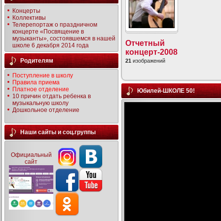
Концерты
Коллективы
Телерепортаж о праздничном
концерте «Посвящение в
музыканты», состоявшемся в нашей
Отчетный
школе 6 декабря 2014 года
концерт-2008
Родителям
21
изображений
Поступление в школу
Правила приема
Платное отделение
Юбилей-ШКОЛЕ 50!
10 причин отдать ребенка в
музыкальную школу
Дошкольное отделение
Наши сайты и соц.группы
Официальный
сайт