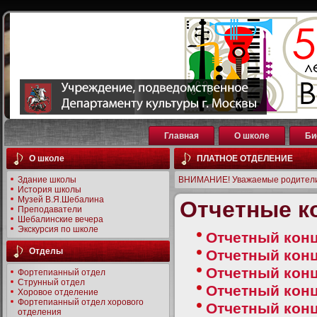
Главная
О школе
Би
О школе
ПЛАТНОЕ ОТДЕЛЕНИЕ
Здание школы
ВНИМАНИЕ! Уважаемые родители
История школы
Музей В.Я.Шебалина
Отчетные к
Преподаватели
Шебалинские вечера
Экскурсия по школе
Отчетный конц
Отделы
Отчетный конц
Отчетный конц
Фортепианный отдел
Струнный отдел
Отчетный конц
Хоровое отделение
Фортепианный отдел хорового
Отчетный конц
отделения