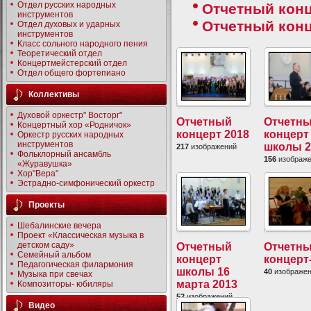
Отдел русских народных
Отчетный конц
инструментов
Отчетный конц
Отдел духовых и ударных
инструментов
Класс сольного народного пения
Теоретический отдел
Концертмейстерский отдел
Отдел общего фортепиано
Коллективы
Духовой оркестр" Восторг"
Отчетный
Отчетн
Концертный хор «Родничок»
концерт 2018
концерт
Оркестр русских народных
инструментов
школы 2
217
изображений
Фольклорный ансамбль
156
изображ
«Журавушка»
Хор"Вера"
Эстрадно-симфонический оркестр
Проекты
Шебалинские вечера
Проект «Классическая музыка в
детском саду»
Отчетный
Отчетн
Семейный альбом
концерт
концерт
Педагогическая филармония
школы 16
40
изображе
Музыка при свечах
марта 2013
Композиторы- юбиляры
52
изображений
Видео