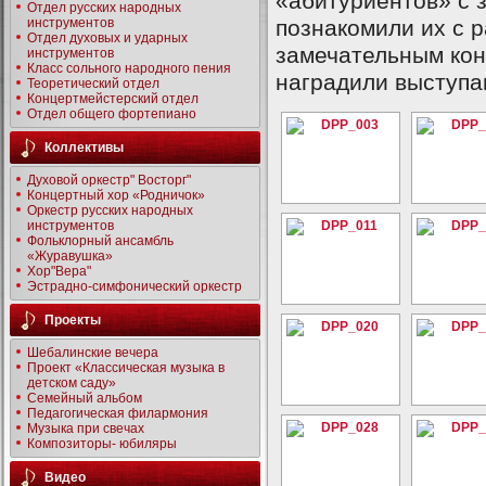
«абитуриентов» с 
Отдел русских народных
инструментов
познакомили их с 
Отдел духовых и ударных
замечательным кон
инструментов
Класс сольного народного пения
наградили выступ
Теоретический отдел
Концертмейстерский отдел
Отдел общего фортепиано
Коллективы
Духовой оркестр" Восторг"
Концертный хор «Родничок»
Оркестр русских народных
инструментов
Фольклорный ансамбль
«Журавушка»
Хор"Вера"
Эстрадно-симфонический оркестр
Проекты
Шебалинские вечера
Проект «Классическая музыка в
детском саду»
Семейный альбом
Педагогическая филармония
Музыка при свечах
Композиторы- юбиляры
Видео