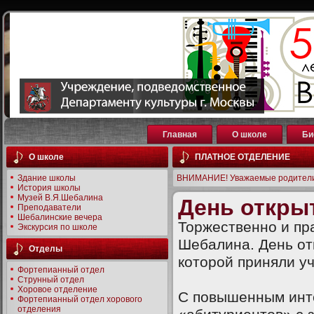
Главная
О школе
Би
О школе
ПЛАТНОЕ ОТДЕЛЕНИЕ
Здание школы
ВНИМАНИЕ! Уважаемые родители
История школы
Музей В.Я.Шебалина
День откры
Преподаватели
Шебалинские вечера
Торжественно и пра
Экскурсия по школе
Шебалина. День от
Отделы
которой приняли уч
Фортепианный отдел
Струнный отдел
Хоровое отделение
С повышенным инт
Фортепианный отдел хорового
отделения