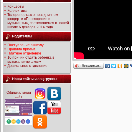
Концерты
Коллективы
Телерепортаж о праздничном
концерте «Посвящение в
музыканты», состоявшемся в нашей
школе 6 декабря 2014 года
Родителям
Поступление в школу
Правила приема
Платное отделение
10 причин отдать ребенка в
музыкальную школу
Дошкольное отделение
Поделиться…
Наши сайты и соц.группы
Официальный
сайт