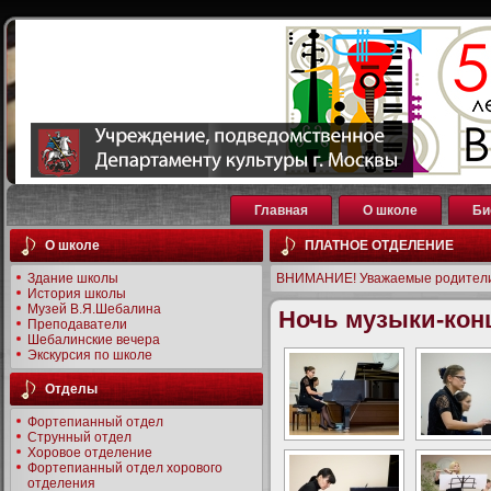
Главная
О школе
Би
О школе
ПЛАТНОЕ ОТДЕЛЕНИЕ
Здание школы
ВНИМАНИЕ! Уважаемые родители
История школы
Музей В.Я.Шебалина
Ночь музыки-кон
Преподаватели
Шебалинские вечера
Экскурсия по школе
Отделы
Фортепианный отдел
Струнный отдел
Хоровое отделение
Фортепианный отдел хорового
отделения