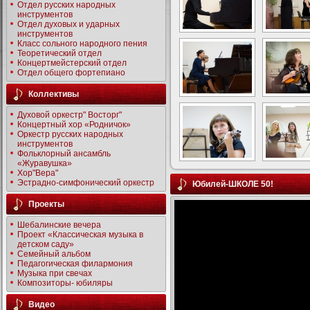
Отдел русских народных
инструментов
Отдел духовых и ударных
инструментов
Класс сольного народного пения
Теоретический отдел
Концертмейстерский отдел
Отдел общего фортепиано
Коллективы
Духовой оркестр" Восторг"
Концертный хор «Родничок»
Оркестр русских народных
инструментов
Фольклорный ансамбль
«Журавушка»
Хор"Вера"
Эстрадно-симфонический оркестр
Юбилей-ШКОЛЕ 50!
Проекты
Шебалинские вечера
Проект «Классическая музыка в
детском саду»
Семейный альбом
Педагогическая филармония
Музыка при свечах
Композиторы- юбиляры
Видео