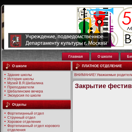
Главная
О школе
Би
О школе
ПЛАТНОЕ ОТДЕЛЕНИЕ
Здание школы
ВНИМАНИЕ! Уважаемые родители
История школы
Музей В.Я.Шебалина
Закрытие фестив
Преподаватели
Шебалинские вечера
Экскурсия по школе
Отделы
Фортепианный отдел
Струнный отдел
Хоровое отделение
Фортепианный отдел хорового
отделения