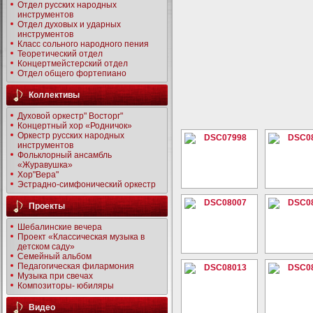
Отдел русских народных
инструментов
Отдел духовых и ударных
инструментов
Класс сольного народного пения
Теоретический отдел
Концертмейстерский отдел
Отдел общего фортепиано
Коллективы
Духовой оркестр" Восторг"
Концертный хор «Родничок»
Оркестр русских народных
инструментов
Фольклорный ансамбль
«Журавушка»
Хор"Вера"
Эстрадно-симфонический оркестр
Проекты
Шебалинские вечера
Проект «Классическая музыка в
детском саду»
Семейный альбом
Педагогическая филармония
Музыка при свечах
Композиторы- юбиляры
Видео