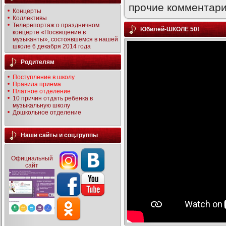
прочие комментари
Концерты
Коллективы
Телерепортаж о праздничном
Юбилей-ШКОЛЕ 50!
концерте «Посвящение в
музыканты», состоявшемся в нашей
школе 6 декабря 2014 года
Родителям
Поступление в школу
Правила приема
Платное отделение
10 причин отдать ребенка в
музыкальную школу
Дошкольное отделение
Наши сайты и соц.группы
Официальный
сайт