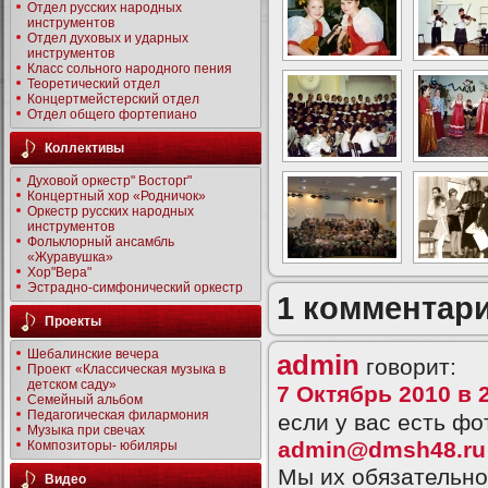
Отдел русских народных
инструментов
Отдел духовых и ударных
инструментов
Класс сольного народного пения
Теоретический отдел
Концертмейстерский отдел
Отдел общего фортепиано
Коллективы
Духовой оркестр" Восторг"
Концертный хор «Родничок»
Оркестр русских народных
инструментов
Фольклорный ансамбль
«Журавушка»
Хор"Вера"
Эстрадно-симфонический оркестр
1 комментар
Проекты
Шебалинские вечера
admin
говорит:
Проект «Классическая музыка в
детском саду»
7 Октябрь 2010 в 
Семейный альбом
Педагогическая филармония
если у вас есть ф
Музыка при свечах
admin@dmsh48.ru
Композиторы- юбиляры
Мы их обязательно
Видео