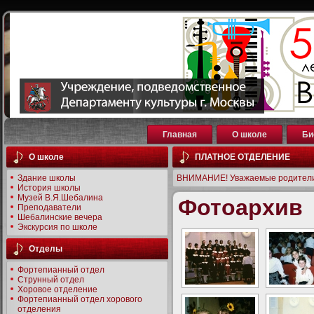
Главная
О школе
Би
О школе
ПЛАТНОЕ ОТДЕЛЕНИЕ
Здание школы
ВНИМАНИЕ! Уважаемые родители
История школы
Музей В.Я.Шебалина
Фотоархив
Преподаватели
Шебалинские вечера
Экскурсия по школе
Отделы
Фортепианный отдел
Струнный отдел
Хоровое отделение
Фортепианный отдел хорового
отделения