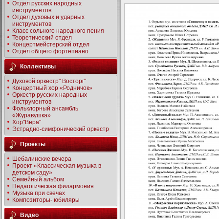
Отдел русских народных
инструментов
Отдел духовых и ударных
инструментов
Класс сольного народного пения
Теоретический отдел
Концертмейстерский отдел
Отдел общего фортепиано
Коллективы
Духовой оркестр" Восторг"
Концертный хор «Родничок»
Оркестр русских народных
инструментов
Фольклорный ансамбль
«Журавушка»
Хор"Вера"
Эстрадно-симфонический оркестр
Проекты
Шебалинские вечера
Проект «Классическая музыка в
детском саду»
Семейный альбом
Педагогическая филармония
Музыка при свечах
Композиторы- юбиляры
Видео