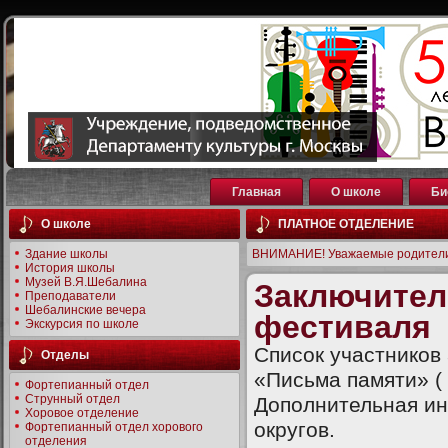
Главная
О школе
Би
О школе
ПЛАТНОЕ ОТДЕЛЕНИЕ
Здание школы
ВНИМАНИЕ! Уважаемые родители
История школы
Музей В.Я.Шебалина
Заключител
Преподаватели
Шебалинские вечера
фестиваля
Экскурсия по школе
Список участников
Отделы
«Письма памяти» (
Фортепианный отдел
Струнный отдел
Дополнительная ин
Хоровое отделение
округов.
Фортепианный отдел хорового
отделения