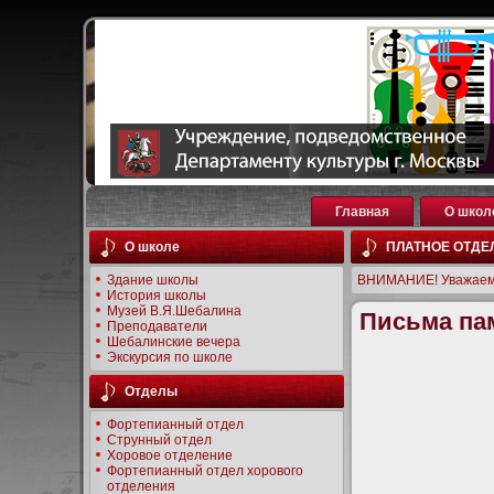
Главная
О школ
О школе
ПЛАТНОЕ ОТДЕ
Здание школы
ВНИМАНИЕ! Уважаем
История школы
Музей В.Я.Шебалина
Письма па
Преподаватели
Шебалинские вечера
Экскурсия по школе
Отделы
Фортепианный отдел
Струнный отдел
Хоровое отделение
Фортепианный отдел хорового
отделения