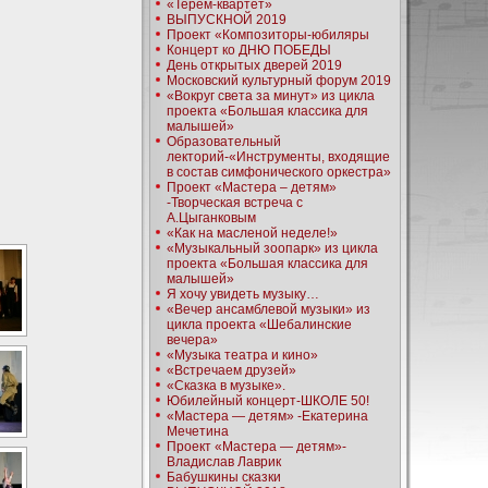
«Терем-квартет»
ВЫПУСКНОЙ 2019
Проект «Композиторы-юбиляры
Концерт ко ДНЮ ПОБЕДЫ
День открытых дверей 2019
Московский культурный форум 2019
«Вокруг света за минут» из цикла
проекта «Большая классика для
малышей»
Образовательный
лекторий-«Инструменты, входящие
в состав симфонического оркестра»
Проект «Мастера – детям»
-Творческая встреча с
А.Цыганковым
«Как на масленой неделе!»
«Музыкальный зоопарк» из цикла
проекта «Большая классика для
малышей»
Я хочу увидеть музыку…
«Вечер ансамблевой музыки» из
цикла проекта «Шебалинские
вечера»
«Музыка театра и кино»
«Встречаем друзей»
«Сказка в музыке».
Юбилейный концерт-ШКОЛЕ 50!
«Мастера — детям» -Екатерина
Мечетина
Проект «Мастера — детям»-
Владислав Лаврик
Бабушкины сказки