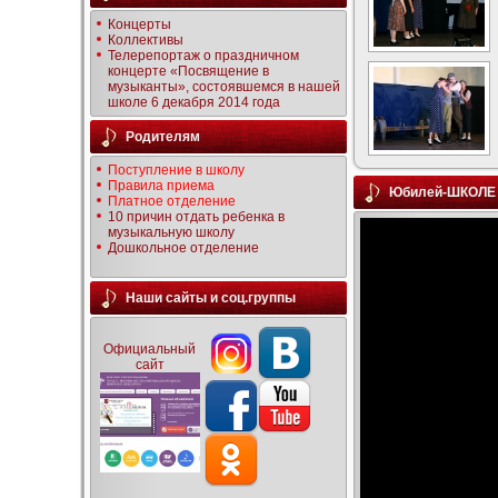
Концерты
Коллективы
Телерепортаж о праздничном
концерте «Посвящение в
музыканты», состоявшемся в нашей
школе 6 декабря 2014 года
Родителям
Поступление в школу
Правила приема
Юбилей-ШКОЛЕ 
Платное отделение
10 причин отдать ребенка в
музыкальную школу
Дошкольное отделение
Наши сайты и соц.группы
Официальный
сайт