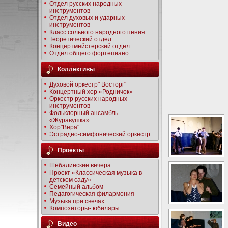
Отдел русских народных
инструментов
Отдел духовых и ударных
инструментов
Класс сольного народного пения
Теоретический отдел
Концертмейстерский отдел
Отдел общего фортепиано
Коллективы
Духовой оркестр" Восторг"
Концертный хор «Родничок»
Оркестр русских народных
инструментов
Фольклорный ансамбль
«Журавушка»
Хор"Вера"
Эстрадно-симфонический оркестр
Проекты
Шебалинские вечера
Проект «Классическая музыка в
детском саду»
Семейный альбом
Педагогическая филармония
Музыка при свечах
Композиторы- юбиляры
Видео