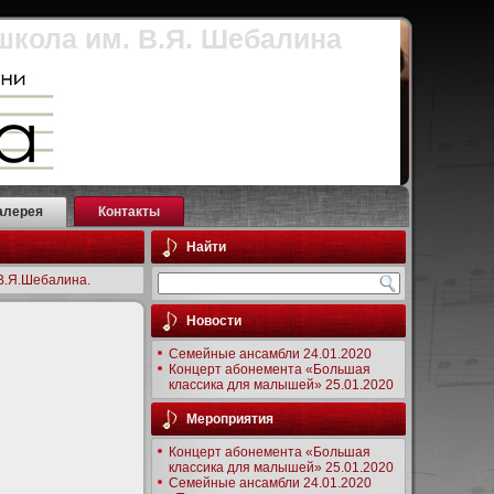
школа им. В.Я. Шебалина
алерея
Контакты
Найти
В.Я.Шебалина.
Новости
Семейные ансамбли 24.01.2020
Концерт абонемента «Большая
классика для малышей» 25.01.2020
Мероприятия
Концерт абонемента «Большая
классика для малышей» 25.01.2020
Семейные ансамбли 24.01.2020