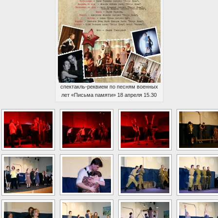
спектакль-реквием по песням военных
лет «Письма памяти» 18 апреля 15.30