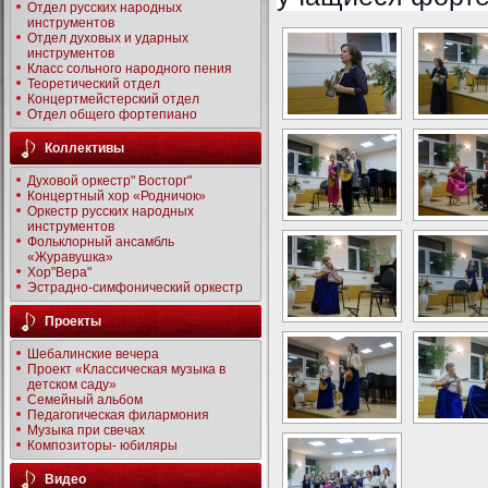
Отдел русских народных
инструментов
Отдел духовых и ударных
инструментов
Класс сольного народного пения
Теоретический отдел
Концертмейстерский отдел
Отдел общего фортепиано
Коллективы
Духовой оркестр" Восторг"
Концертный хор «Родничок»
Оркестр русских народных
инструментов
Фольклорный ансамбль
«Журавушка»
Хор"Вера"
Эстрадно-симфонический оркестр
Проекты
Шебалинские вечера
Проект «Классическая музыка в
детском саду»
Семейный альбом
Педагогическая филармония
Музыка при свечах
Композиторы- юбиляры
Видео