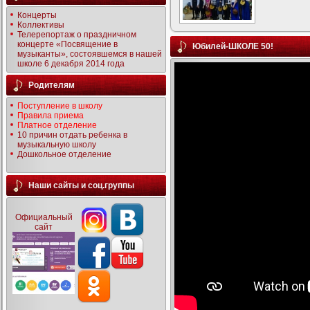
Концерты
Коллективы
Телерепортаж о праздничном
концерте «Посвящение в
Юбилей-ШКОЛЕ 50!
музыканты», состоявшемся в нашей
школе 6 декабря 2014 года
Родителям
Поступление в школу
Правила приема
Платное отделение
10 причин отдать ребенка в
музыкальную школу
Дошкольное отделение
Наши сайты и соц.группы
Официальный
сайт