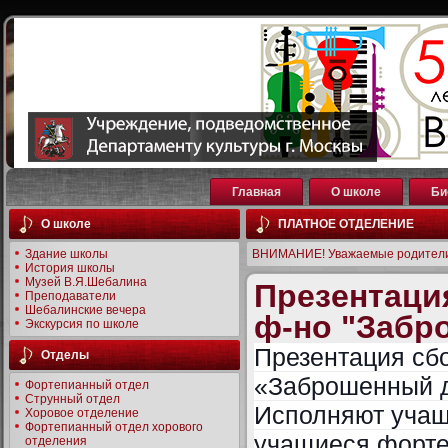
Главная
О школе
Би
О школе
ПЛАТНОЕ ОТДЕЛЕНИЕ
Здание школы
ВНИМАНИЕ! Уважаемые родители
История школы
Музей В.Я.Шебалина
Презентаци
Преподаватели
Шебалинские вечера
ф-но "Забр
Экскурсия по школе
Презентация сб
Отделы
«Заброшенный 
Фортепианный отдел
Струнный отдел
Исполняют учащ
Хоровое отделение
Фортепианный отдел хорового
учащиеся форте
отделения