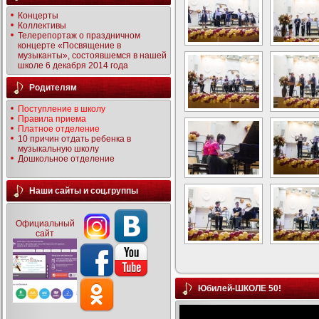
Концерты
Коллективы
Телерепортаж о праздничном
концерте «Посвящение в
музыканты», состоявшемся в нашей
школе 6 декабря 2014 года
Родителям
Поступление в школу
Правила приема
Платное отделение
10 причин отдать ребенка в
музыкальную школу
Дошкольное отделение
Наши сайты и соц.группы
Официальный
сайт
Юбилей-ШКОЛЕ 50!