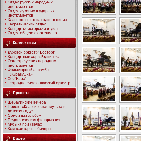
Отдел русских народных
инструментов
Отдел духовых и ударных
инструментов
Класс сольного народного пения
Теоретический отдел
Концертмейстерский отдел
Отдел общего фортепиано
Коллективы
Духовой оркестр" Восторг"
Концертный хор «Родничок»
Оркестр русских народных
инструментов
Фольклорный ансамбль
«Журавушка»
Хор"Вера"
Эстрадно-симфонический оркестр
Проекты
Шебалинские вечера
Проект «Классическая музыка в
детском саду»
Семейный альбом
Педагогическая филармония
Музыка при свечах
Композиторы- юбиляры
Видео