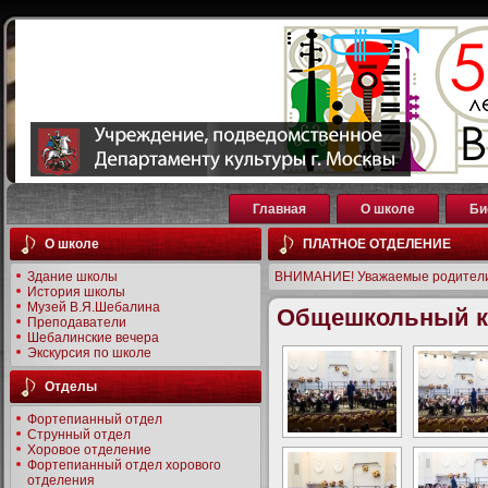
Главная
О школе
Би
О школе
ПЛАТНОЕ ОТДЕЛЕНИЕ
Здание школы
ВНИМАНИЕ! Уважаемые родители
История школы
Музей В.Я.Шебалина
Общешкольный к
Преподаватели
Шебалинские вечера
Экскурсия по школе
Отделы
Фортепианный отдел
Струнный отдел
Хоровое отделение
Фортепианный отдел хорового
отделения