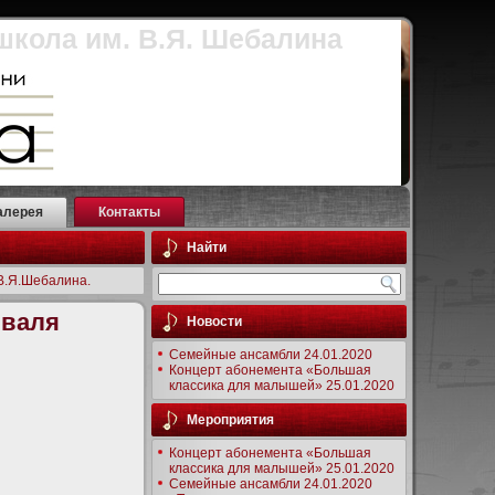
школа им. В.Я. Шебалина
алерея
Контакты
Найти
В.Я.Шебалина.
валя
Новости
Семейные ансамбли 24.01.2020
Концерт абонемента «Большая
классика для малышей» 25.01.2020
Мероприятия
Концерт абонемента «Большая
классика для малышей» 25.01.2020
Семейные ансамбли 24.01.2020