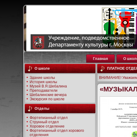
Главная
О школ
О школе
ПЛАТНОЕ ОТДЕ
Здание школы
ВНИМАНИЕ! Уважаем
История школы
Музей В.Я.Шебалина
«МУЗЫКАЛЬ
Преподаватели
Шебалинские вечера
Экскурсия по школе
Отделы
Фортепианный отдел
Струнный отдел
Хоровое отделение
Фортепианный отдел хорового
отделения