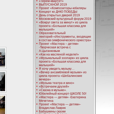
«Терем-квартет»
ВЫПУСКНОЙ 2019
Проект «Композиторы-юбиляры
Концерт ко ДНЮ ПОБЕДЫ
День открытых дверей 2019
Московский культурный форум 2019
«Вокруг света за минут» из цикла
проекта «Большая классика для
малышей»
Образовательный
лекторий-«Инструменты, входящие
в состав симфонического оркестра»
Проект «Мастера – детям»
-Творческая встреча с
А.Цыганковым
«Как на масленой неделе!»
«Музыкальный зоопарк» из цикла
проекта «Большая классика для
малышей»
Я хочу увидеть музыку…
«Вечер ансамблевой музыки» из
цикла проекта «Шебалинские
вечера»
«Музыка театра и кино»
«Встречаем друзей»
«Сказка в музыке».
Юбилейный концерт-ШКОЛЕ 50!
«Мастера — детям» -Екатерина
Мечетина
Проект «Мастера — детям»-
Владислав Лаврик
Бабушкины сказки