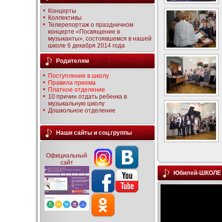
Концерты
Коллективы
Телерепортаж о праздничном
концерте «Посвящение в
музыканты», состоявшемся в нашей
школе 6 декабря 2014 года
Родителям
Поступление в школу
Правила приема
Платное отделение
10 причин отдать ребенка в
музыкальную школу
Дошкольное отделение
Наши сайты и соц.группы
Официальный
сайт
Юбилей-ШКОЛЕ 