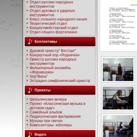
Отдел русских народных
инструментов
Отдел духовых и ударных
инструментов
Класс сольного народного пения
Теоретический отдел
Концертмейстерский отдел
Отдел общего фортепиано
Коллективы
Духовой оркестр" Восторг"
Концертный хор «Родничок»
Оркестр русских народных
инструментов
Фольклорный ансамбль
«Журавушка»
Хор"Вера"
Эстрадно-симфонический оркестр
Проекты
Шебалинские вечера
Проект «Классическая музыка в
детском саду»
Семейный альбом
Педагогическая филармония
Музыка при свечах
Композиторы- юбиляры
Видео